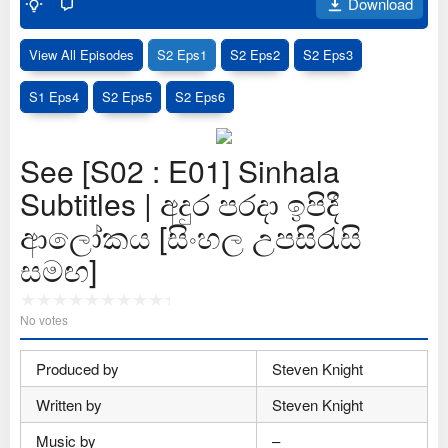
Download
View All Episodes
S2 Eps1
S2 Eps2
S2 Eps3
S1 Eps4
S2 Eps5
S2 Eps6
See [S02 : E01] Sinhala
Subtitles | අදුර පරදා ඉපිදී
ආලෝකය [සිංහල උපසිරැසි
සමඟ]
No votes
Produced by
Steven Knight
Written by
Steven Knight
Music by
–