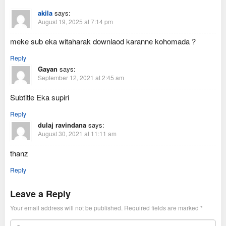
akila
says:
August 19, 2025 at 7:14 pm
meke sub eka witaharak downlaod karanne kohomada ?
Reply
Gayan
says:
September 12, 2021 at 2:45 am
Subtitle Eka supiri
Reply
dulaj ravindana
says:
August 30, 2021 at 11:11 am
thanz
Reply
Leave a Reply
Your email address will not be published.
Required fields are marked
*