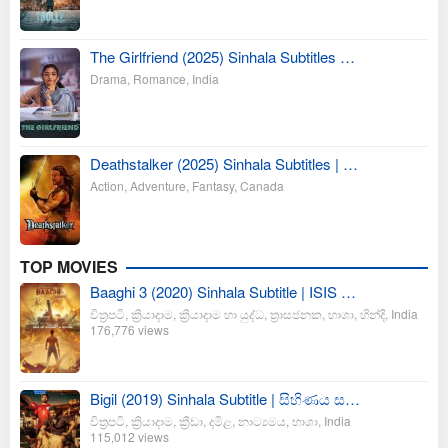
The Girlfriend (2025) Sinhala Subtitles …
Drama
,
Romance
,
India
Deathstalker (2025) Sinhala Subtitles | …
Action
,
Adventure
,
Fantasy
,
Canada
TOP MOVIES
Baaghi 3 (2020) Sinhala Subtitle | ISIS …
චිත්‍රපටි
,
ක්‍රියාදාම
,
ක්‍රියාදාම හා යුද්ධ
,
ත්‍රාසජනක
,
භාශා
,
හින්දි
,
India
176,776 views
Bigil (2019) Sinhala Subtitle | සිහිණය ස…
චිත්‍රපටි
,
ක්‍රියාදාම
,
ක්‍රීඩා
,
දමිළ
,
නාට්‍යමය
,
භාශා
,
India
115,012 views