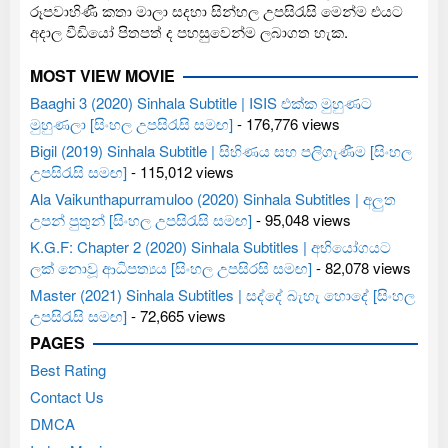
රූපවාහිණී කතා මාලා සදහා සින්හල උපසිරැසි මෙන්ම එයට
අදාල වීඩියෝ පිතපත් ද පහසුවෙන්ම ලබාගත හැක.
MOST VIEW MOVIE
Baaghi 3 (2020) Sinhala Subtitle | ISIS එක්ක මුහුණට
මුහුණලා [සිංහල උපසිරැසි සමඟ]
- 176,776 views
Bigil (2019) Sinhala Subtitle | සිහිණය සහ පලිගැණීම [සිංහල
උපසිරැසි සමඟ]
- 115,012 views
Ala Vaikunthapurramuloo (2020) Sinhala Subtitles | අලුත
උපන් පුතුන් [සිංහල උපසිරැසි සමඟ]
- 95,048 views
K.G.F: Chapter 2 (2020) Sinhala Subtitles | අභියෝගයට
ලක් නොවූ ආධිපත්‍යය [සිංහල උපසිරසි සමඟ]
- 82,078 views
Master (2021) Sinhala Subtitles | සද්දේ බැහැ හොදේ [සිංහල
උපසිරැසි සමඟ]
- 72,665 views
PAGES
Best Rating
Contact Us
DMCA