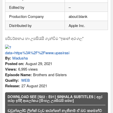
Edited by
–
Production Company
about:blank
Distributed by
Apple Inc.
පරිවර්තනය හා උපසිරැසි ගැන්වීම “ඉෂාන් අරංගල”
By:
Madusha
Posted on:
August 29, 2021
Views:
6,995 views
Episode Name:
Brothers and Sisters
Quality:
WEB
Release:
27 August 2021
DOWNLOAD SEE [S02 : E01] SINHALA SUBTITLES | අදුර
පරදා ඉපිදී ආලෝකය [සිංහල උපසිරැසි සමඟ]
ඩවුන්ලෝඩ් ලින්ක් වැඩ කරන්නේ නැතිනම් ඒ බව කමෙන්ට්