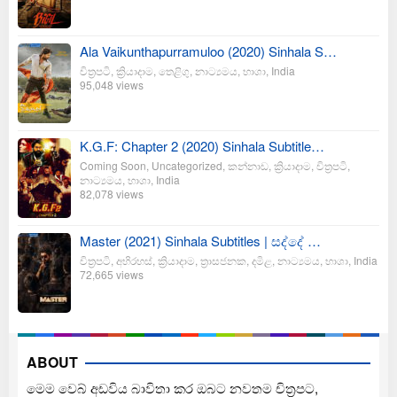
Ala Vaikunthapurramuloo (2020) Sinhala S…
චිත්‍රපටි
,
ක්‍රියාදාම
,
තෙළිගු
,
නාට්‍යමය
,
භාශා
,
India
95,048 views
K.G.F: Chapter 2 (2020) Sinhala Subtitle…
Coming Soon
,
Uncategorized
,
කන්නාඩ
,
ක්‍රියාදාම
,
චිත්‍රපටි
,
නාට්‍යමය
,
භාශා
,
India
82,078 views
Master (2021) Sinhala Subtitles | සද්දේ …
චිත්‍රපටි
,
අභිරහස්
,
ක්‍රියාදාම
,
ත්‍රාසජනක
,
දමිළ
,
නාට්‍යමය
,
භාශා
,
India
72,665 views
ABOUT
මෙම වෙබ් අඩවිය බාවිතා කර ඔබට නවතම චිත්‍රපට,