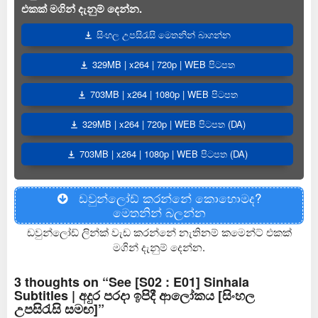
එකක් මගින් දැනුම් දෙන්න.
සිංහල උපසිරැසි මෙතනින් බාගන්න
329MB | x264 | 720p | WEB පිටපත
703MB | x264 | 1080p | WEB පිටපත
329MB | x264 | 720p | WEB පිටපත (DA)
703MB | x264 | 1080p | WEB පිටපත (DA)
ඩවුන්ලෝඩ් කරන්නේ කොහොමද?
මෙතනින් බලන්න
ඩවුන්ලෝඩ් ලින්ක් වැඩ කරන්නේ නැතිනම් කමෙන්ට් එකක්
මගින් දැනුම් දෙන්න.
3 thoughts on “See [S02 : E01] Sinhala
Subtitles | අදුර පරදා ඉපිදී ආලෝකය [සිංහල
උපසිරැසි සමඟ]”