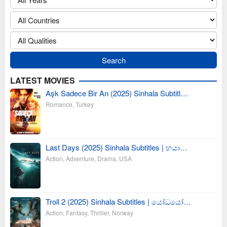
LATEST MOVIES
Aşk Sadece Bir An (2025) Sinhala Subtitl…
Romance
,
Turkey
Last Days (2025) Sinhala Subtitles | භයා…
Action
,
Adventure
,
Drama
,
USA
Troll 2 (2025) Sinhala Subtitles | යෝධයෝ…
Action
,
Fantasy
,
Thriller
,
Norway