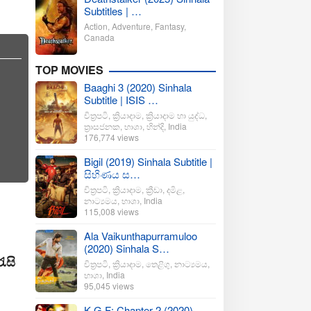
Subtitles | …
Action
,
Adventure
,
Fantasy
,
Canada
TOP MOVIES
Baaghi 3 (2020) Sinhala
Subtitle | ISIS …
චිත්‍රපටි
,
ක්‍රියාදාම
,
ක්‍රියාදාම හා යුද්ධ
,
ත්‍රාසජනක
,
භාශා
,
හින්දි
,
India
176,774 views
Bigil (2019) Sinhala Subtitle |
සිහිණය ස…
චිත්‍රපටි
,
ක්‍රියාදාම
,
ක්‍රීඩා
,
දමිළ
,
නාට්‍යමය
,
භාශා
,
India
115,008 views
Ala Vaikunthapurramuloo
(2020) Sinhala S…
ැසි
චිත්‍රපටි
,
ක්‍රියාදාම
,
තෙළිගු
,
නාට්‍යමය
,
භාශා
,
India
95,045 views
K.G.F: Chapter 2 (2020)