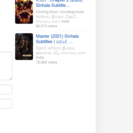
Sinhala Subtitle…
Coming Soon
,
Uncategorized
,
කන්නාඩ
,
ක්‍රියාදාම
,
චිත්‍රපටි
,
නාට්‍යමය
,
භාශා
,
India
82,074 views
Master (2021) Sinhala
Subtitles | සද්දේ …
චිත්‍රපටි
,
අභිරහස්
,
ක්‍රියාදාම
,
ත්‍රාසජනක
,
දමිළ
,
නාට්‍යමය
,
භාශා
,
India
72,663 views