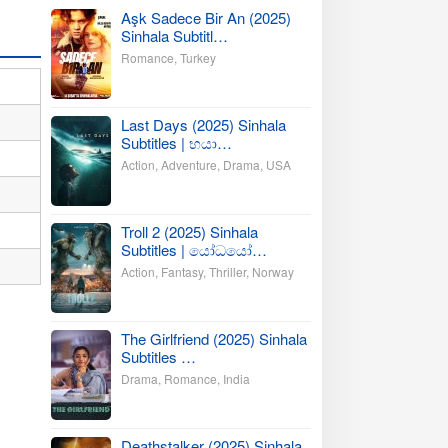
Aşk Sadece Bir An (2025)
Sinhala Subtitl…
Romance
,
Turkey
Last Days (2025) Sinhala
Subtitles | භයා…
Action
,
Adventure
,
Drama
,
USA
Troll 2 (2025) Sinhala
Subtitles | යෝධයෝ…
Action
,
Fantasy
,
Thriller
,
Norway
The Girlfriend (2025) Sinhala
Subtitles …
Drama
,
Romance
,
India
Deathstalker (2025) Sinhala