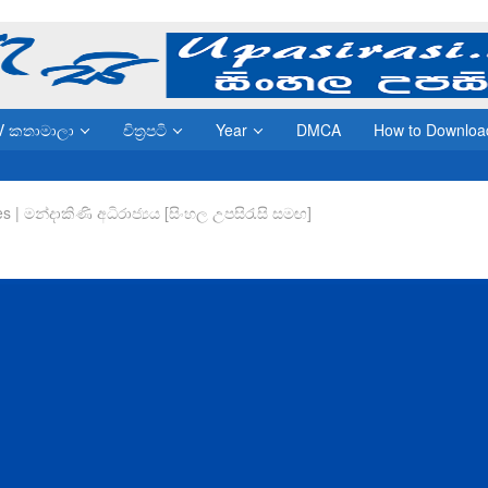
V කතාමාලා
චිත්‍රපටි
Year
DMCA
How to Downloa
es | මන්දාකිණි අධිරාජ්‍යය [සිංහල උපසිරැසි සමඟ]