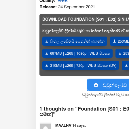
Quality:
WEB
Release:
24 September 2021
DOWNLOAD FOUNDATION [S01 : E02] SINHALA 
ඩවුන්ලෝඩ් ලින්ක් වැඩ කරන්නේ නැතිනම් ඒ බව
සිංහල උපසිරැසි මෙතනින් බාගන්න
253MB 
697MB | x265 | 1080p | WEB පිටපත
253
310MB | x265 | 720p | WEB පිටපත (DA)
ඩවුන්ලෝඩ්
ඩවුන්ලෝඩ් ලින්ක් වැඩ ක
1 thoughts on “Foundation [S01 : E02]
සමඟ]”
MAALNATH
says: