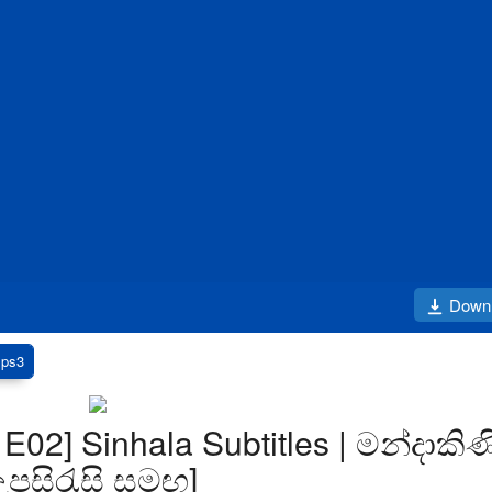
Down
Eps3
 E02] Sinhala Subtitles | මන්දාකිණ
 උපසිරැසි සමඟ]