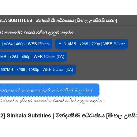
SUBTITLES | මන්දාකිණි අධිරාජ්‍යය [සිංහල උපසිරැසි සමඟ]
 කමෙන්ට් එකක් මගින් දැනුම් දෙන්න.
| x264 | 480p | WEB පිටපත
310MB | x265 | 720p | WEB පිටපත
MB | x264 | 480p | WEB පිටපත (DA)
697MB | x265 | 1080p | WEB පිටපත (DA)
 කරන්නේ කොහොමද? මෙතනින් බලන්න
රන්නේ නැතිනම් කමෙන්ට් එකක් මගින් දැනුම් දෙන්න.
 Sinhala Subtitles | මන්දාකිණි අධිරාජ්‍යය [සිංහල උපසිර