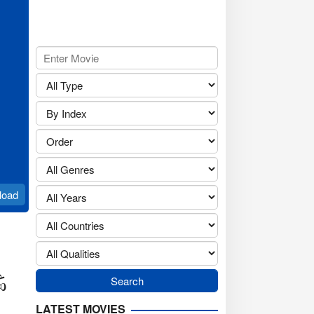
load
ි
LATEST MOVIES