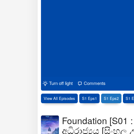
Turn off light
Comments
View All Episodes
S1 Eps1
S1 Eps2
S1 
Foundation [S01 :
අධිරාජ්‍යය [සිංහල