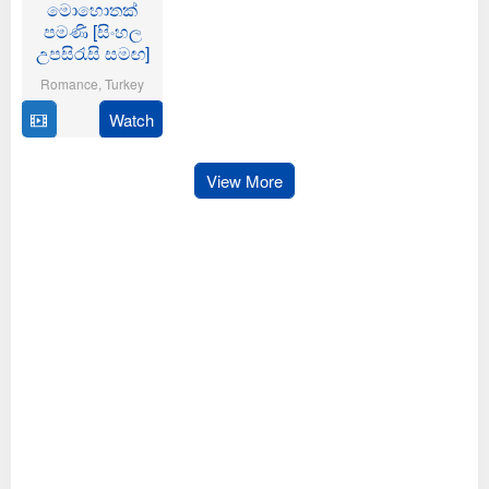
මොහොතක්
පමණි [සිංහල
උපසිරැසි සමඟ]
Romance
,
Turkey
Watch
14
Mustafa
Feb
Kotan
2025
View More