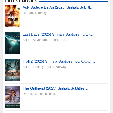
LATEST MOVIES
Aşk Sadece Bir An (2025) Sinhala Subtitl…
Romance
,
Turkey
Last Days (2025) Sinhala Subtitles | භයා…
Action
,
Adventure
,
Drama
,
USA
Troll 2 (2025) Sinhala Subtitles | යෝධයෝ…
Action
,
Fantasy
,
Thriller
,
Norway
The Girlfriend (2025) Sinhala Subtitles …
Drama
,
Romance
,
India