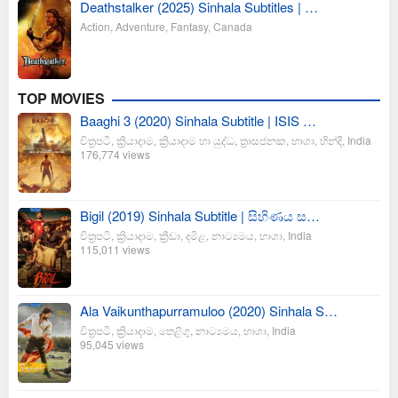
Deathstalker (2025) Sinhala Subtitles | …
Action
,
Adventure
,
Fantasy
,
Canada
TOP MOVIES
Baaghi 3 (2020) Sinhala Subtitle | ISIS …
චිත්‍රපටි
,
ක්‍රියාදාම
,
ක්‍රියාදාම හා යුද්ධ
,
ත්‍රාසජනක
,
භාශා
,
හින්දි
,
India
176,774 views
Bigil (2019) Sinhala Subtitle | සිහිණය ස…
චිත්‍රපටි
,
ක්‍රියාදාම
,
ක්‍රීඩා
,
දමිළ
,
නාට්‍යමය
,
භාශා
,
India
115,011 views
Ala Vaikunthapurramuloo (2020) Sinhala S…
චිත්‍රපටි
,
ක්‍රියාදාම
,
තෙළිගු
,
නාට්‍යමය
,
භාශා
,
India
95,045 views