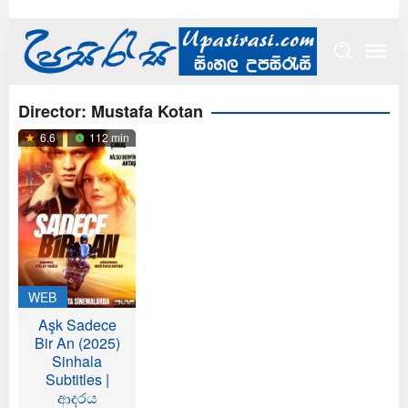
Skip
to
content
Director:
Mustafa Kotan
6.6
112 min
WEB
Aşk Sadece
Bir An (2025)
Sinhala
Subtitles |
ආදරය