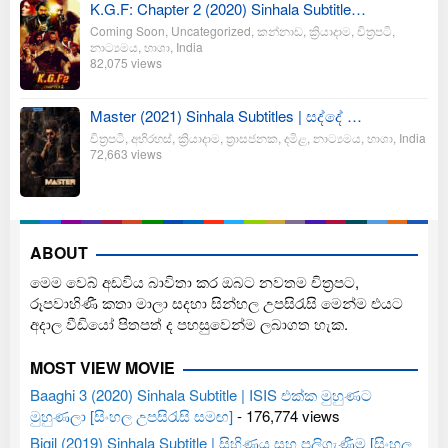
K.G.F: Chapter 2 (2020) Sinhala Subtitle…
Coming Soon
,
Uncategorized
,
කන්නාඩ
,
ක්‍රියාදාම
,
චිත්‍රපටි
,
නාට්‍යමය
,
භාශා
,
India
82,075 views
Master (2021) Sinhala Subtitles | සද්දේ …
චිත්‍රපටි
,
අභිරහස්
,
ක්‍රියාදාම
,
ත්‍රාසජනක
,
දමිළ
,
නාට්‍යමය
,
භාශා
,
India
72,663 views
ABOUT
මෙම වෙබ් අඩවිය බාවිතා කර ඔබට නවතම චිත්‍රපට,
රූපවාහිණී කතා මාලා සදහා සින්හල උපසිරැසි මෙන්ම එයට
අදාල වීඩියෝ පිතපත් ද පහසුවෙන්ම ලබාගත හැක.
MOST VIEW MOVIE
Baaghi 3 (2020) Sinhala Subtitle | ISIS එක්ක මුහුණට
මුහුණලා [සිංහල උපසිරැසි සමඟ]
- 176,774 views
Bigil (2019) Sinhala Subtitle | සිහිණය සහ පලිගැණීම [සිංහල