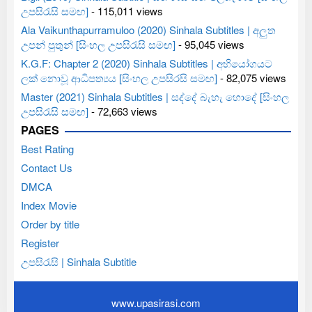
උපසිරැසි සමඟ]
- 115,011 views
Ala Vaikunthapurramuloo (2020) Sinhala Subtitles | අලුත
උපන් පුතුන් [සිංහල උපසිරැසි සමඟ]
- 95,045 views
K.G.F: Chapter 2 (2020) Sinhala Subtitles | අභියෝගයට
ලක් නොවූ ආධිපත්‍යය [සිංහල උපසිරසි සමඟ]
- 82,075 views
Master (2021) Sinhala Subtitles | සද්දේ බැහැ හොදේ [සිංහල
උපසිරැසි සමඟ]
- 72,663 views
PAGES
Best Rating
Contact Us
DMCA
Index Movie
Order by title
Register
උපසිරැසි | Sinhala Subtitle
www.upasirasi.com