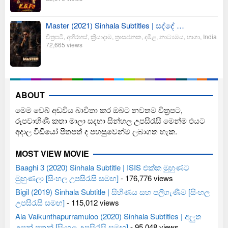
Master (2021) Sinhala Subtitles | සද්දේ …
චිත්‍රපටි
,
අභිරහස්
,
ක්‍රියාදාම
,
ත්‍රාසජනක
,
දමිළ
,
නාට්‍යමය
,
භාශා
,
India
72,665 views
ABOUT
මෙම වෙබ් අඩවිය බාවිතා කර ඔබට නවතම චිත්‍රපට,
රූපවාහිණී කතා මාලා සදහා සින්හල උපසිරැසි මෙන්ම එයට
අදාල වීඩියෝ පිතපත් ද පහසුවෙන්ම ලබාගත හැක.
MOST VIEW MOVIE
Baaghi 3 (2020) Sinhala Subtitle | ISIS එක්ක මුහුණට
මුහුණලා [සිංහල උපසිරැසි සමඟ]
- 176,776 views
Bigil (2019) Sinhala Subtitle | සිහිණය සහ පලිගැණීම [සිංහල
උපසිරැසි සමඟ]
- 115,012 views
Ala Vaikunthapurramuloo (2020) Sinhala Subtitles | අලුත
උපන් පුතුන් [සිංහල උපසිරැසි සමඟ]
- 95,048 views