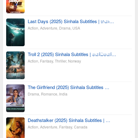
Last Days (2025) Sinhala Subtitles | භයා…
Action
,
Adventure
,
Drama
,
USA
Troll 2 (2025) Sinhala Subtitles | යෝධයෝ…
Action
,
Fantasy
,
Thriller
,
Norway
The Girlfriend (2025) Sinhala Subtitles …
Drama
,
Romance
,
India
Deathstalker (2025) Sinhala Subtitles | …
Action
,
Adventure
,
Fantasy
,
Canada