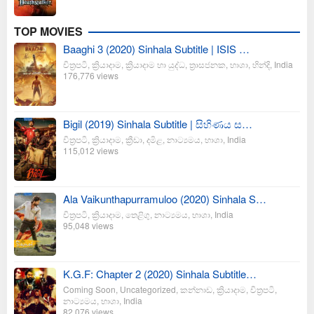
TOP MOVIES
Baaghi 3 (2020) Sinhala Subtitle | ISIS …
චිත්‍රපටි
,
ක්‍රියාදාම
,
ක්‍රියාදාම හා යුද්ධ
,
ත්‍රාසජනක
,
භාශා
,
හින්දි
,
India
176,776 views
Bigil (2019) Sinhala Subtitle | සිහිණය ස…
චිත්‍රපටි
,
ක්‍රියාදාම
,
ක්‍රීඩා
,
දමිළ
,
නාට්‍යමය
,
භාශා
,
India
115,012 views
Ala Vaikunthapurramuloo (2020) Sinhala S…
චිත්‍රපටි
,
ක්‍රියාදාම
,
තෙළිගු
,
නාට්‍යමය
,
භාශා
,
India
95,048 views
K.G.F: Chapter 2 (2020) Sinhala Subtitle…
Coming Soon
,
Uncategorized
,
කන්නාඩ
,
ක්‍රියාදාම
,
චිත්‍රපටි
,
නාට්‍යමය
,
භාශා
,
India
82,076 views